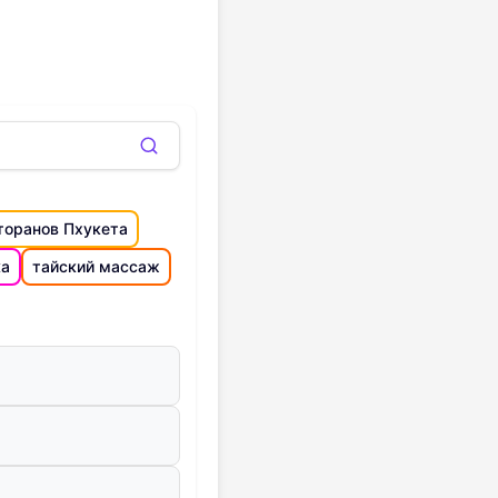
торанов Пхукета
ка
тайский массаж