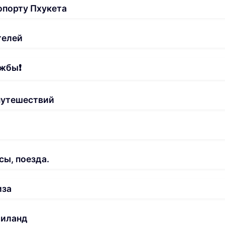
опорту Пхукета
телей
жбы❗️
путешествий
сы, поезда.
иза
аиланд