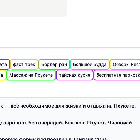
и острова.
ета
фаст трек
Бордер ран
Большой Будда
Обзоры Рес
та
Массаж на Пхукете
тайская кухня
бесплатная парков
ик — всё необходимое для жизни и отдыха на Пхукете.
: аэропорт без очередей. Бангкок. Пхукет. Чиангмай
фровую форму для поездки в Таиланд 2025