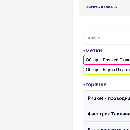
живописными дорогам
Читать далее →
•метки
Обзоры Пляжей Пхук
Обзоры Баров Пхуке
•горячее
Phuket • проводн
Фасттрек Таиланд
Как заполнить ци