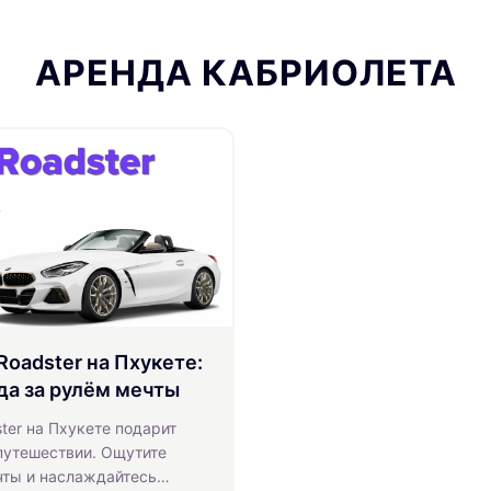
АРЕНДА КАБРИОЛЕТА
oadster на Пхукете:
да за рулём мечты
er на Пхукете подарит
путешествии. Ощутите
чты и наслаждайтесь