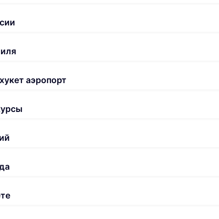
сии
биля
хукет аэропорт
курсы
ий
да
ете