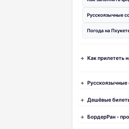
Русскоязычные со
Погода на Пхукете
Как прилететь н
Русскоязычные
Дешёвые билеты
БордерРан - пр