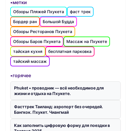
•метки
Обзоры Пляжей Пхукета
фаст трек
Бордер ран
Большой Будда
Обзоры Ресторанов Пхукета
Обзоры Баров Пхукета
Массаж на Пхукете
тайская кухня
бесплатная парковка
тайский массаж
•горячее
Phuket • проводник — всё необходимое для
жизни и отдыха на Пхукете.
Фасттрек Таиланд: аэропорт без очередей.
Бангкок. Пхукет. Чиангмай
Как заполнить цифровую форму для поездки в
Таиланд 2025