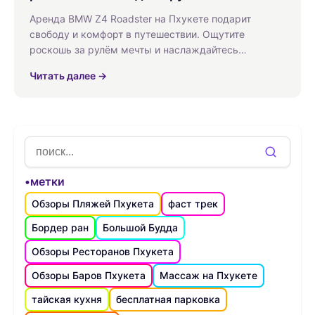
Аренда BMW Z4 Roadster на Пхукете подарит
свободу и комфорт в путешествии. Ощутите
роскошь за рулём мечты и наслаждайтесь
живописными дорогами острова.
Читать далее →
•метки
Обзоры Пляжей Пхукета
фаст трек
Бордер ран
Большой Будда
Обзоры Ресторанов Пхукета
Обзоры Баров Пхукета
Массаж на Пхукете
тайская кухня
бесплатная парковка