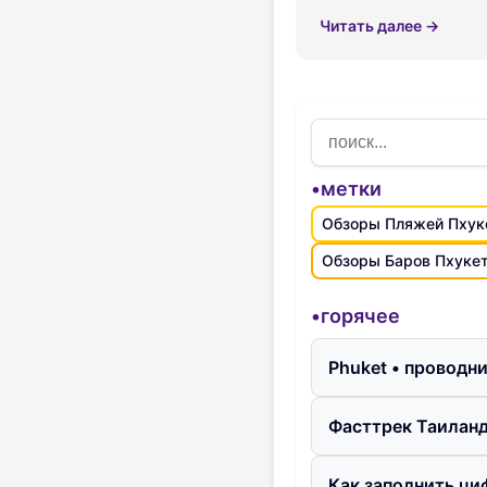
иммиграционная служ
Читать далее →
•метки
Обзоры Пляжей Пхук
Обзоры Баров Пхуке
•горячее
Phuket • проводн
Фасттрек Таиланд
Как заполнить ци