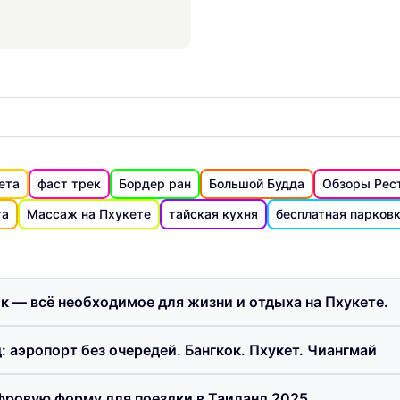
ба и многое другое
ета
фаст трек
Бордер ран
Большой Будда
Обзоры Рес
та
Массаж на Пхукете
тайская кухня
бесплатная парков
ик — всё необходимое для жизни и отдыха на Пхукете.
: аэропорт без очередей. Бангкок. Пхукет. Чиангмай
фровую форму для поездки в Таиланд 2025