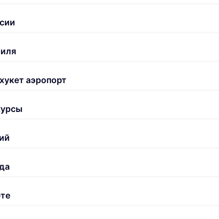
сии
биля
хукет аэропорт
курсы
ий
да
ете