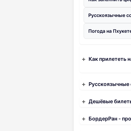
Русскоязычные со
Погода на Пхукете
Как прилететь н
Русскоязычные
Дешёвые билеты
БордерРан - пр