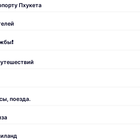
опорту Пхукета
телей
жбы❗️
путешествий
сы, поезда.
иза
аиланд