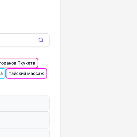
торанов Пхукета
ка
тайский массаж