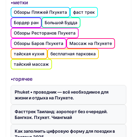
•метки
Обзоры Пляжей Пхукета
фаст трек
Бордер ран
Большой Будда
Обзоры Ресторанов Пхукета
Обзоры Баров Пхукета
Массаж на Пхукете
тайская кухня
бесплатная парковка
тайский массаж
•горячее
Phuket • проводник — всё необходимое для
жизни и отдыха на Пхукете.
Фасттрек Таиланд: аэропорт без очередей.
Бангкок. Пхукет. Чиангмай
Как заполнить цифровую форму для поездки в
Таиланд 2025