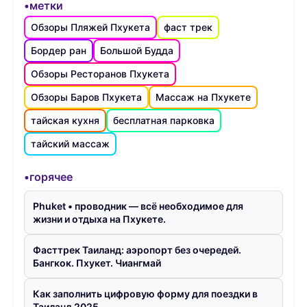
•метки
Обзоры Пляжей Пхукета
фаст трек
Бордер ран
Большой Будда
Обзоры Ресторанов Пхукета
Обзоры Баров Пхукета
Массаж на Пхукете
тайская кухня
бесплатная парковка
тайский массаж
•горячее
Phuket • проводник — всё необходимое для
жизни и отдыха на Пхукете.
Фасттрек Таиланд: аэропорт без очередей.
Бангкок. Пхукет. Чиангмай
Как заполнить цифровую форму для поездки в
Таиланд 2025