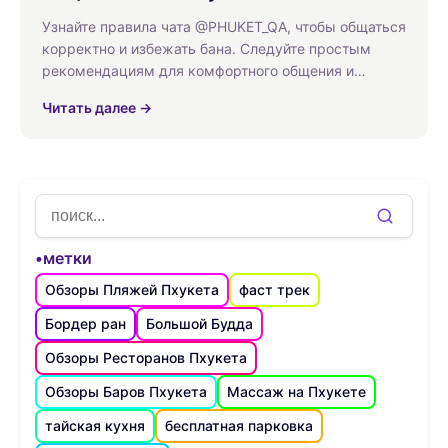
Узнайте правила чата @PHUKET_QA, чтобы общаться
корректно и избежать бана. Следуйте простым
рекомендациям для комфортного общения и
соблюдения всех норм.
Читать далее →
•метки
Обзоры Пляжей Пхукета
фаст трек
Бордер ран
Большой Будда
Обзоры Ресторанов Пхукета
Обзоры Баров Пхукета
Массаж на Пхукете
тайская кухня
бесплатная парковка