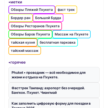
•метки
Обзоры Пляжей Пхукета
фаст трек
Бордер ран
Большой Будда
Обзоры Ресторанов Пхукета
Обзоры Баров Пхукета
Массаж на Пхукете
тайская кухня
бесплатная парковка
тайский массаж
•горячее
Phuket • проводник — всё необходимое для
жизни и отдыха на Пхукете.
Фасттрек Таиланд: аэропорт без очередей.
Бангкок. Пхукет. Чиангмай
Как заполнить цифровую форму для поездки в
Таиланд 2025