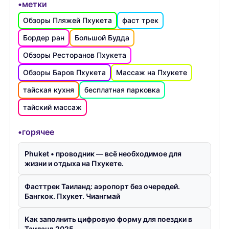
•метки
Обзоры Пляжей Пхукета
фаст трек
Бордер ран
Большой Будда
Обзоры Ресторанов Пхукета
Обзоры Баров Пхукета
Массаж на Пхукете
тайская кухня
бесплатная парковка
тайский массаж
•горячее
Phuket • проводник — всё необходимое для
жизни и отдыха на Пхукете.
Фасттрек Таиланд: аэропорт без очередей.
Бангкок. Пхукет. Чиангмай
Как заполнить цифровую форму для поездки в
Таиланд 2025