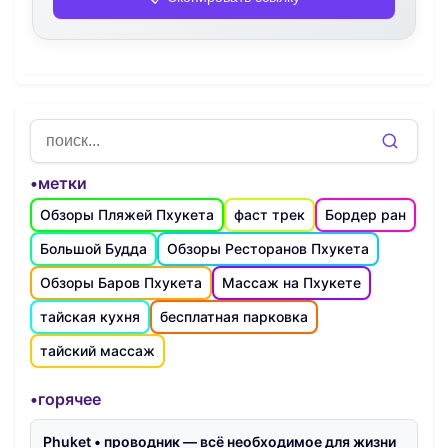
•метки
Обзоры Пляжей Пхукета
фаст трек
Бордер ран
Большой Будда
Обзоры Ресторанов Пхукета
Обзоры Баров Пхукета
Массаж на Пхукете
тайская кухня
бесплатная парковка
тайский массаж
•горячее
Phuket • проводник — всё необходимое для жизни