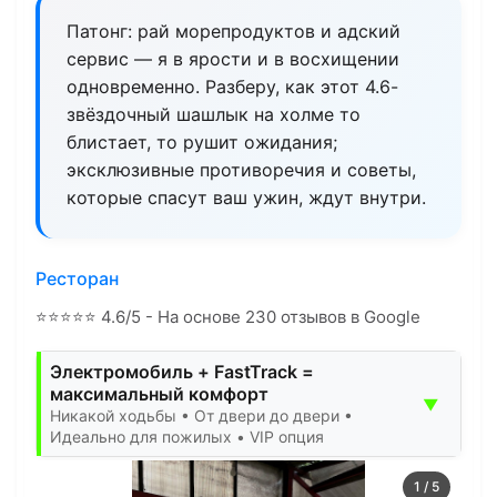
Патонг: рай морепродуктов и адский
сервис — я в ярости и в восхищении
одновременно. Разберу, как этот 4.6-
звёздочный шашлык на холме то
блистает, то рушит ожидания;
эксклюзивные противоречия и советы,
которые спасут ваш ужин, ждут внутри.
Ресторан
⭐
⭐
⭐
⭐
⭐
4.6/5 - На основе 230 отзывов в Google
Электромобиль + FastTrack =
максимальный комфорт
▼
Никакой ходьбы • От двери до двери •
Идеально для пожилых • VIP опция
1
/
5