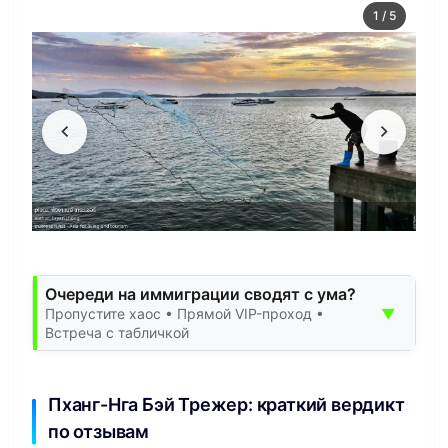
1
/
5
Очереди на иммиграции сводят с ума?
▼
Пропустите хаос • Прямой VIP-проход •
Встреча с табличкой
Пханг-Нга Бэй Трежер: краткий вердикт
по отзывам