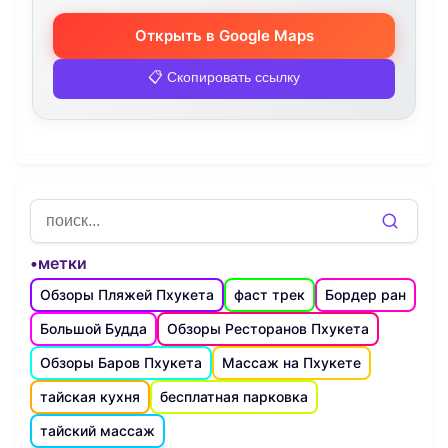
Открыть в Google Maps
📋 Скопировать ссылку
•метки
Обзоры Пляжей Пхукета
фаст трек
Бордер ран
Большой Будда
Обзоры Ресторанов Пхукета
Обзоры Баров Пхукета
Массаж на Пхукете
тайская кухня
бесплатная парковка
тайский массаж