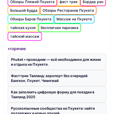
Обзоры Пляжей Пхукета
фаст трек
Бордер ран
Большой Будда
Обзоры Ресторанов Пхукета
Обзоры Баров Пхукета
Массаж на Пхукете
тайская кухня
бесплатная парковка
тайский массаж
•горячее
Phuket • проводник — всё необходимое для жизни
и отдыха на Пхукете.
Фасттрек Таиланд: аэропорт без очередей.
Бангкок. Пхукет. Чиангмай
Как заполнить цифровую форму для поездки в
Таиланд 2025
Русскоязычные сообщества на Пхукете: найти
поддержку и новых друзей