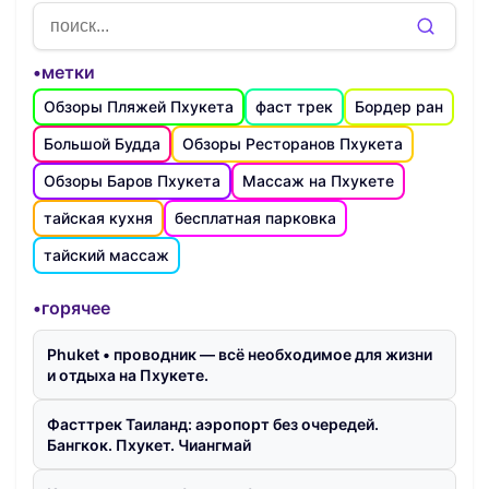
•метки
Обзоры Пляжей Пхукета
фаст трек
Бордер ран
Большой Будда
Обзоры Ресторанов Пхукета
Обзоры Баров Пхукета
Массаж на Пхукете
тайская кухня
бесплатная парковка
тайский массаж
•горячее
Phuket • проводник — всё необходимое для жизни
и отдыха на Пхукете.
Фасттрек Таиланд: аэропорт без очередей.
Бангкок. Пхукет. Чиангмай