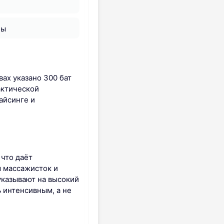
ны
ах указано 300 бат
актической
айсинге и
 что даёт
ы массажисток и
указывают на высокий
 интенсивным, а не