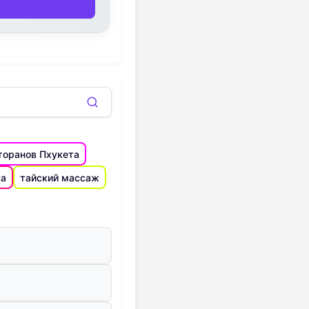
торанов Пхукета
ка
тайский массаж