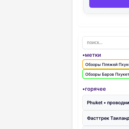
•метки
Обзоры Пляжей Пхук
Обзоры Баров Пхуке
•горячее
Phuket • проводн
Фасттрек Таиланд