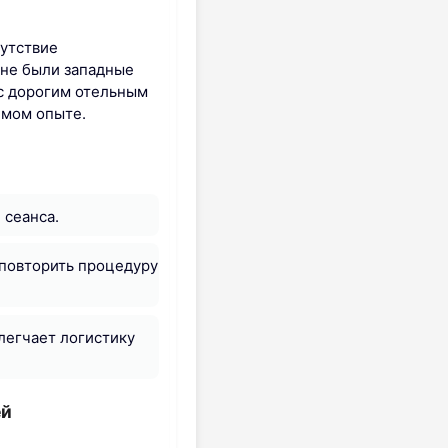
сутствие
оне были западные
 с дорогим отельным
имом опыте.
 сеанса.
 повторить процедуру
легчает логистику
ей