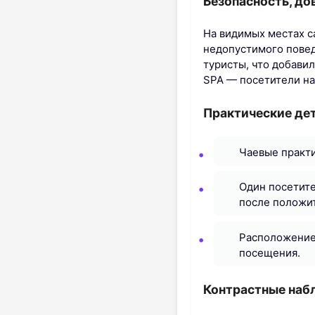
Безопасность, до
На видимых местах с
недопустимого повед
туристы, что добави
SPA — посетители на
Практические де
Чаевые практи
Один посетите
после положи
Расположение 
посещения.
Контрастные набл