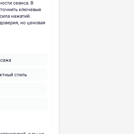
ости сеанса. В
 уточнить ключевые
сила нажатий.
доверия, но ценовая
ссажа
ктный стиль
структурой, и вы не