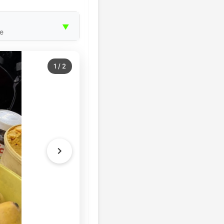
▼
е
1
/
2