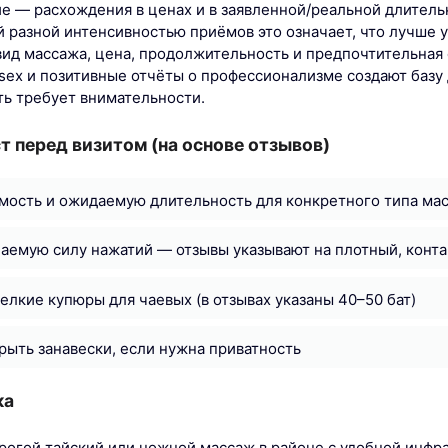
е — расхождения в ценах и в заявленной/реальной длительн
й разной интенсивностью приёмов это означает, что лучше
вид массажа, цена, продолжительность и предпочтительная 
sex и позитивные отчёты о профессионализме создают базу 
ь требует внимательности.
т перед визитом (на основе отзывов)
мость и ожидаемую длительность для конкретного типа ма
емую силу нажатий — отзывы указывают на плотный, конта
елкие купюры для чаевых (в отзывах указаны 40–50 бат)
рыть занавески, если нужна приватность
ка
рогой тайский или ножной массаж в районе с удобной инфра