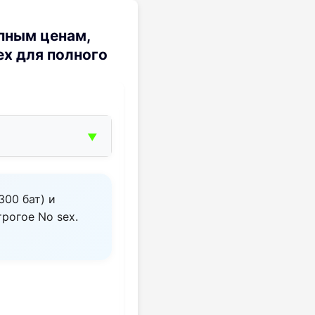
ным ценам,
ex для полного
▼
00 бат) и
рогое No sex.