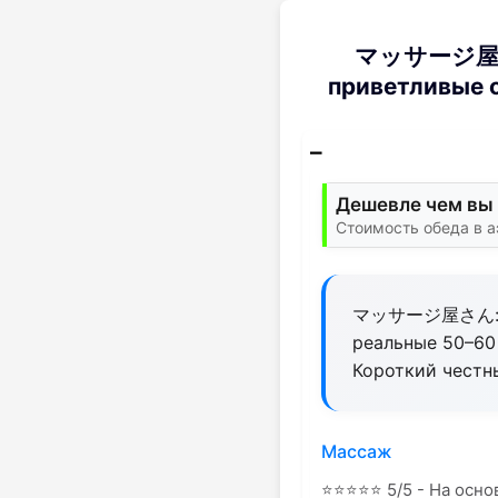
マッサージ屋さん 
приветливые о
Дешевле чем вы 
Стоимость обеда в а
マッサージ屋さん: раз
реальные 50–60 
Короткий честн
Массаж
⭐
⭐
⭐
⭐
⭐
5/5 - На осно