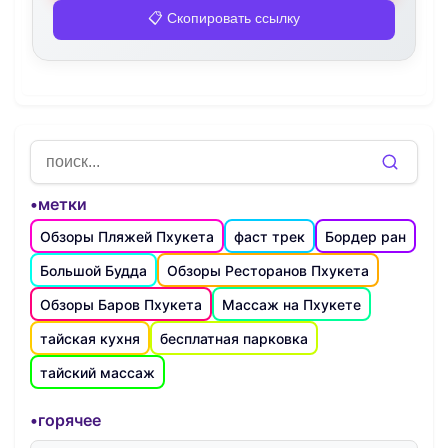
📋 Скопировать ссылку
•метки
Обзоры Пляжей Пхукета
фаст трек
Бордер ран
Большой Будда
Обзоры Ресторанов Пхукета
Обзоры Баров Пхукета
Массаж на Пхукете
тайская кухня
бесплатная парковка
тайский массаж
•горячее