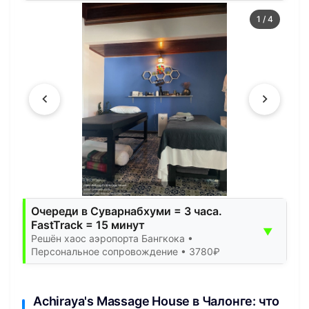
1
/
4
Очереди в Суварнабхуми = 3 часа.
FastTrack = 15 минут
▼
Решён хаос аэропорта Бангкока •
Персональное сопровождение • 3780₽
Achiraya's Massage House в Чалонге: что