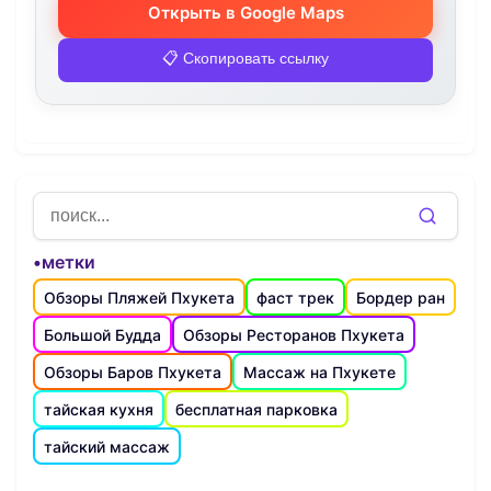
Открыть в Google Maps
📋 Скопировать ссылку
•метки
Обзоры Пляжей Пхукета
фаст трек
Бордер ран
Большой Будда
Обзоры Ресторанов Пхукета
Обзоры Баров Пхукета
Массаж на Пхукете
тайская кухня
бесплатная парковка
тайский массаж