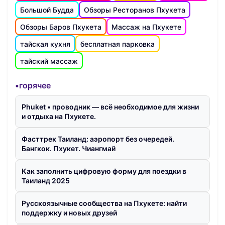
Большой Будда
Обзоры Ресторанов Пхукета
Обзоры Баров Пхукета
Массаж на Пхукете
тайская кухня
бесплатная парковка
тайский массаж
•горячее
Phuket • проводник — всё необходимое для жизни
и отдыха на Пхукете.
Фасттрек Таиланд: аэропорт без очередей.
Бангкок. Пхукет. Чиангмай
Как заполнить цифровую форму для поездки в
Таиланд 2025
Русскоязычные сообщества на Пхукете: найти
поддержку и новых друзей