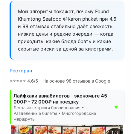
Мой алгоритм покажет, почему Found
Khumtong Seafood @Karon phuket при 4.6
и 98 отзывах стабильно даёт свежесть,
низкие цены и редкие очереди — когда
приходить, какие блюда брать и какие
скрытые риски за ценой за килограмм.
Ресторан
⭐
⭐
⭐
⭐
⭐
4.6/5 - На основе 98 отзывов в Google
Лайфхаки авиабилетов - экономьте 45
000₽ - 72 000₽ на поездку
▼
Легальные трюки бронирования •
Разделённые билеты • Многогородские
маршруты
1
/
5