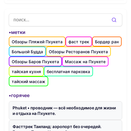
•метки
Обзоры Пляжей Пхукета
фаст трек
Бордер ран
Большой Будда
Обзоры Ресторанов Пхукета
Обзоры Баров Пхукета
Массаж на Пхукете
тайская кухня
бесплатная парковка
тайский массаж
•горячее
Phuket • проводник — всё необходимое для жизни
и отдыха на Пхукете.
Фасттрек Таиланд: аэропорт без очередей.