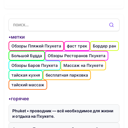
•метки
Обзоры Пляжей Пхукета
фаст трек
Бордер ран
Большой Будда
Обзоры Ресторанов Пхукета
Обзоры Баров Пхукета
Массаж на Пхукете
тайская кухня
бесплатная парковка
тайский массаж
•горячее
Phuket • проводник — всё необходимое для жизни
и отдыха на Пхукете.