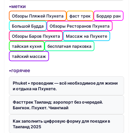
•метки
Обзоры Пляжей Пхукета
фаст трек
Бордер ран
Большой Будда
Обзоры Ресторанов Пхукета
Обзоры Баров Пхукета
Массаж на Пхукете
тайская кухня
бесплатная парковка
тайский массаж
•горячее
Phuket • проводник — всё необходимое для жизни
и отдыха на Пхукете.
Фасттрек Таиланд: аэропорт без очередей.
Бангкок. Пхукет. Чиангмай
Как заполнить цифровую форму для поездки в
Таиланд 2025