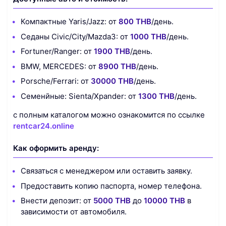
Компактные
Yaris/Jazz: от
800 THB
/день.
Седаны Civic/City/Mazda3: от
1000 THB
/день.
Fortuner/Ranger: от
1900 THB
/день.
BMW, MERCEDES: от
8900 THB
/день.
Porsche/Ferrari: от
30000 THB
/день.
Семенйные: Sienta/Xpander: от
1300 THB
/день.
с полным каталогом можно ознакомится по ссылке
rentcar24.online
Как оформить аренду:
Связаться с менеджером или оставить заявку.
Предоставить копию паспорта, номер телефона.
Внести депозит: от
5000 THB
до
10000 THB
в
зависимости от автомобиля.