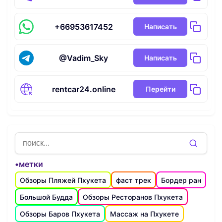
+66953617452
Написать
@Vadim_Sky
Написать
rentcar24.online
Перейти
•метки
Обзоры Пляжей Пхукета
фаст трек
Бордер ран
Большой Будда
Обзоры Ресторанов Пхукета
Обзоры Баров Пхукета
Массаж на Пхукете