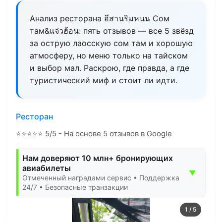
Анализ ресторана อีสานริมหนน Сом
там&แจ่วฮ้อน: пять отзывов — все 5 звёзд
за острую лаосскую сом там и хорошую
атмосферу, но меню только на тайском
и выбор мал. Раскрою, где правда, а где
туристический миф и стоит ли идти.
Ресторан
⭐
⭐
⭐
⭐
⭐
5/5 - На основе 5 отзывов в Google
Нам доверяют 10 млн+ бронирующих
авиабилеты
▼
Отмеченный наградами сервис • Поддержка
24/7 • Безопасные транзакции
1
/
5