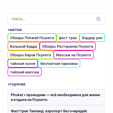
•метки
Обзоры Пляжей Пхукета
фаст трек
Бордер ран
Большой Будда
Обзоры Ресторанов Пхукета
Обзоры Баров Пхукета
Массаж на Пхукете
тайская кухня
бесплатная парковка
тайский массаж
•горячее
Phuket • проводник — всё необходимое для жизни
и отдыха на Пхукете.
Фасттрек Таиланд: аэропорт без очередей.