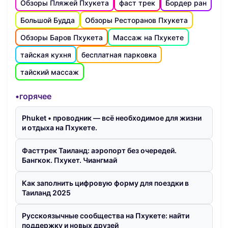
Обзоры Пляжей Пхукета
фаст трек
Бордер ран
Большой Будда
Обзоры Ресторанов Пхукета
Обзоры Баров Пхукета
Массаж на Пхукете
тайская кухня
бесплатная парковка
тайский массаж
•горячее
Phuket • проводник — всё необходимое для жизни
и отдыха на Пхукете.
Фасттрек Таиланд: аэропорт без очередей.
Бангкок. Пхукет. Чиангмай
Как заполнить цифровую форму для поездки в
Таиланд 2025
Русскоязычные сообщества на Пхукете: найти
поддержку и новых друзей