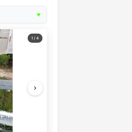
▼
1
/
4