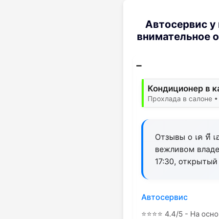
Автосервис у 
внимательное о
Кондиционер в к
Прохлада в салоне •
Отзывы о เค ที 
вежливом владел
17:30, открытый
Автосервис
⭐
⭐
⭐
⭐
4.4/5 - На осно