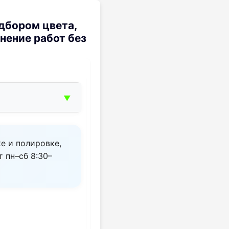
одбором цвета,
нение работ без
▼
ке и полировке,
 пн–сб 8:30–