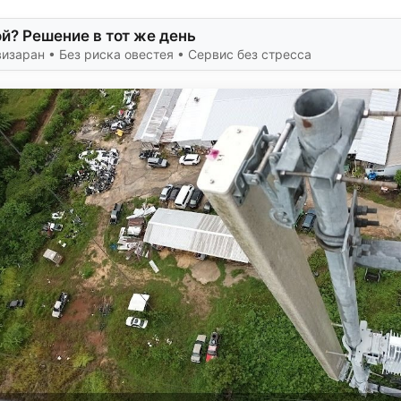
й? Решение в тот же день
заран • Без риска овестея • Сервис без стресса