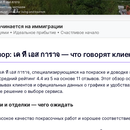
ачинается на иммиграции
дями • Идеальное прибытие • Счастливое начало
ор: เค ที เอส การาจ — что говорят кли
เค ที เอส การาจ, специализирующаяся на покраске и доводке
редний рейтинг 4.4 из 5 на основе 11 отзывов. Этот обзор о
зывах клиентов и официальных данных о графике и удобства
е решение о выборе сервиса.
и и отделки — чего ожидать
сокое качество покрасочных работ и хорошее соответствие