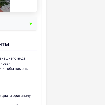
▼
енты
 внешнего вида
снован
х, чтобы помочь
 цвета оригиналу.