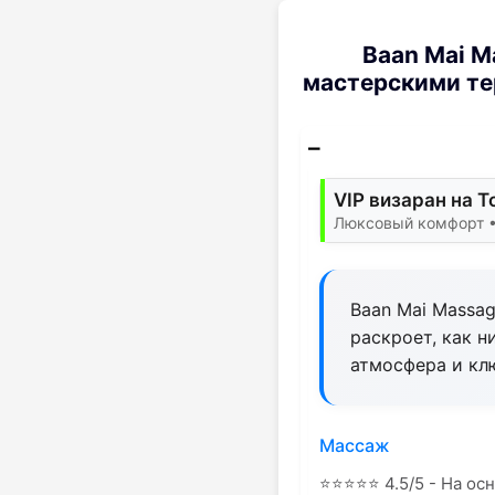
Baan Mai M
мастерскими те
VIP визаран на T
Люксовый комфорт •
Baan Mai Massag
раскроет, как н
атмосфера и кл
Массаж
⭐
⭐
⭐
⭐
⭐
4.5/5 - На ос