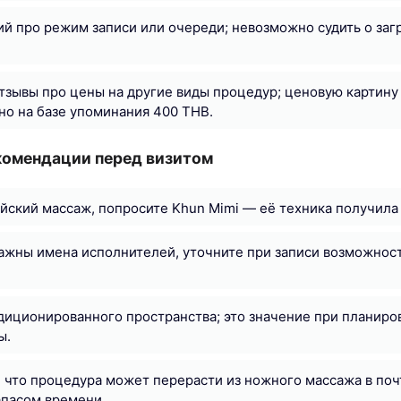
й про режим записи или очереди; невозможно судить о заг
тзывы про цены на другие виды процедур; ценовую картину
но на базе упоминания 400 THB.
комендации перед визитом
айский массаж, попросите Khun Mimi — её техника получила
важны имена исполнителей, уточните при записи возможност
иционированного пространства; это значение при планиров
ы.
, что процедура может перерасти из ножного массажа в по
апасом времени.