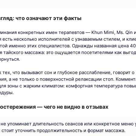
гляд: что означают эти факты
нания конкретных имен терапевтов — Khun Mimi, Ms. Qin и
ия есть несколько исполнителей с узнаваемым стилем, и кли
отой именно этих специалистов. Однажды названная цена 4
я тайского массажа: это ощущается посетителями как выго
ернуться.
 тех, что вызывают сон и глубокое расслабление, говорит о
я, а не только о поверхностной релаксации стоп. Коммент
ля зоны с жарким климатом: комфортная температура пов
едуры.
остережения — чего не видно в отзывах
 не упоминает длительность сеансов или конкретное меню ус
 стоит уточнить продолжительность и формат массажа.