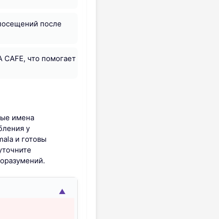
 посещений после
A CAFE, что помогает
ные имена
бления у
ala и готовы
уточните
доразумений.
▲