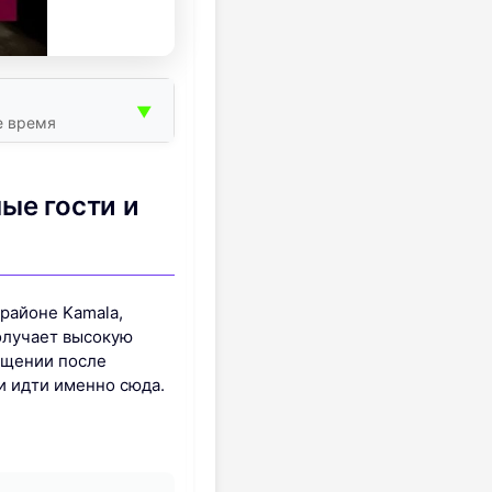
▼
е время
ые гости и
 районе Kamala,
олучает высокую
ущении после
и идти именно сюда.