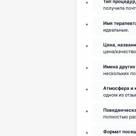
Тип процедур
получила почт
Имя терапевт
идеальные.
Цена, назван
цена/качество
Имена других
нескольких по
Атмосфера и 
одном из отзы
Поведенческа
полностью рас
Формат посе