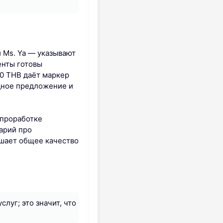
 Ms. Ya — указывают
енты готовы
00 THB даёт маркер
дное предложение и
 проработке
арий про
ышает общее качество
луг; это значит, что