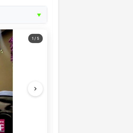
▼
1
/
5