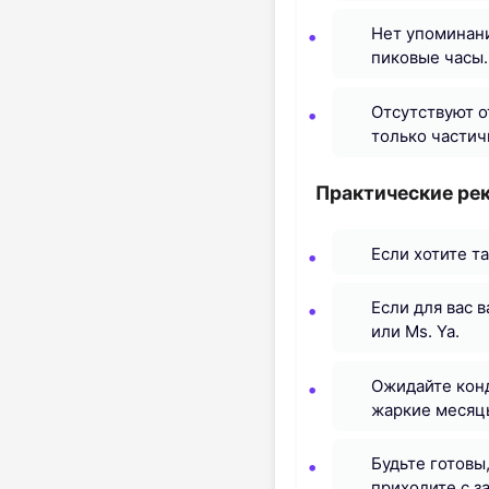
Нет упоминани
пиковые часы.
Отсутствуют о
только частич
Практические ре
Если хотите т
Если для вас 
или Ms. Ya.
Ожидайте конд
жаркие месяц
Будьте готовы
приходите с з