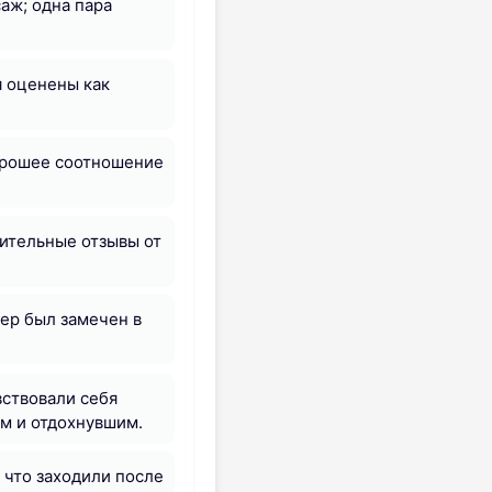
аж; одна пара
я оценены как
хорошее соотношение
жительные отзывы от
ер был замечен в
увствовали себя
м и отдохнувшим.
, что заходили после