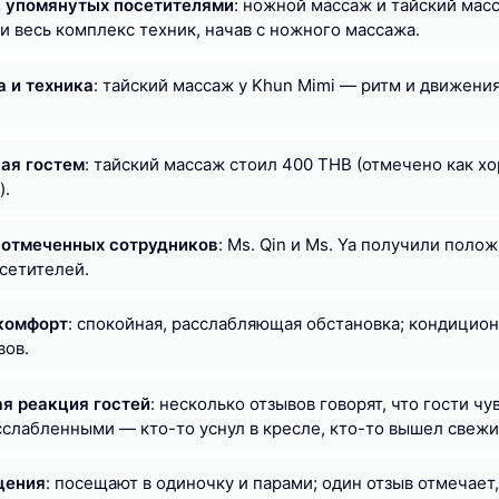
, упомянутых посетителями
: ножной массаж и тайский масс
и весь комплекс техник, начав с ножного массажа.
а и техника
: тайский массаж у Khun Mimi — ритм и движени
ная гостем
: тайский массаж стоил 400 THB (отмечено как 
).
 отмеченных сотрудников
: Ms. Qin и Ms. Ya получили поло
сетителей.
комфорт
: спокойная, расслабляющая обстановка; кондицион
вов.
я реакция гостей
: несколько отзывов говорят, что гости ч
слабленными — кто-то уснул в кресле, кто-то вышел свежи
щения
: посещают в одиночку и парами; один отзыв отмечает