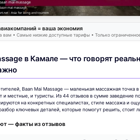
авиакомпаний = ваша экономия
а вам • Самые низкие доступные тарифы • Только ограниченно
ssage в Камале — что говорят реальн
важно
етителей, Baan Mai Massage — маленькая массажная точка в
 и местные, и туристы. Из 44 отзывов в сумме заведение п
сируются на конкретных специалистах, стиле массажа и ощ
азбор ключевых деталей, которые помогут решить, стоит л
ают — факты из отзывов