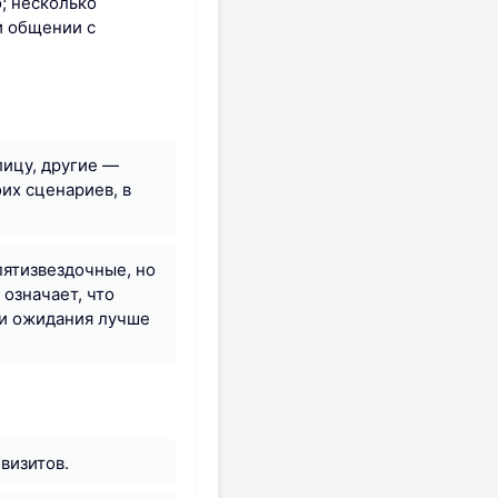
о; несколько
и общении с
лицу, другие —
оих сценариев, в
ятизвездочные, но
 означает, что
 и ожидания лучше
визитов.