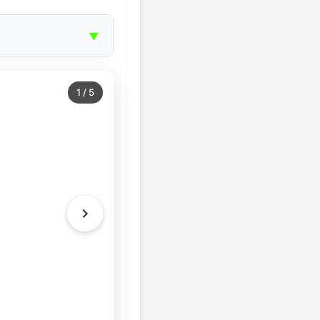
▼
1
/
5