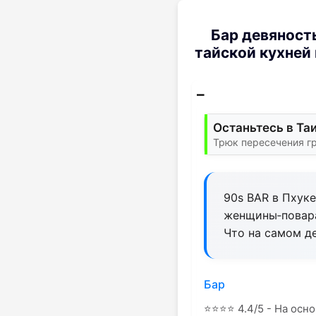
Бар девяност
тайской кухней 
Останьтесь в Та
Трюк пересечения г
90s BAR в Пхуке
женщины‑повара
Что на самом д
Бар
⭐
⭐
⭐
⭐
4.4/5 - На осн