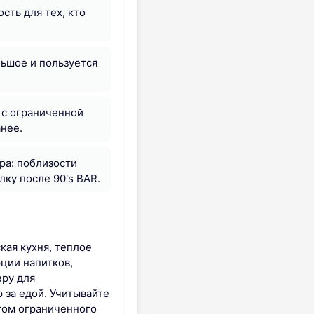
сть для тех, кто
льшое и пользуется
 с ограниченной
анее.
ра: поблизости
лку после 90's BAR.
кая кухня, теплое
ции напитков,
еру для
 за едой. Учитывайте
том ограниченного