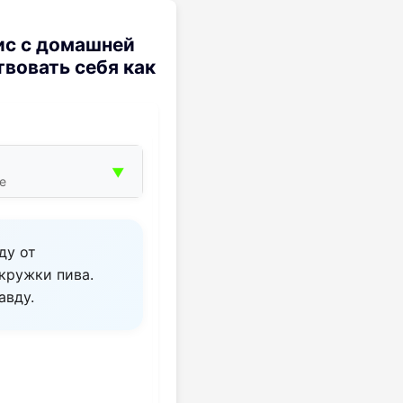
ис с домашней
твовать себя как
▼
е
ду от
кружки пива.
авду.