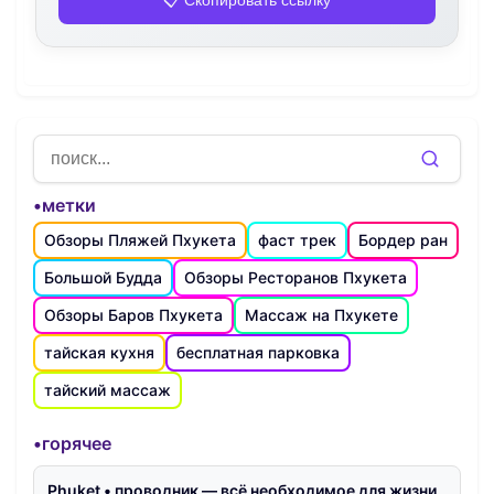
•метки
Обзоры Пляжей Пхукета
фаст трек
Бордер ран
Большой Будда
Обзоры Ресторанов Пхукета
Обзоры Баров Пхукета
Массаж на Пхукете
тайская кухня
бесплатная парковка
тайский массаж
•горячее
Phuket • проводник — всё необходимое для жизни