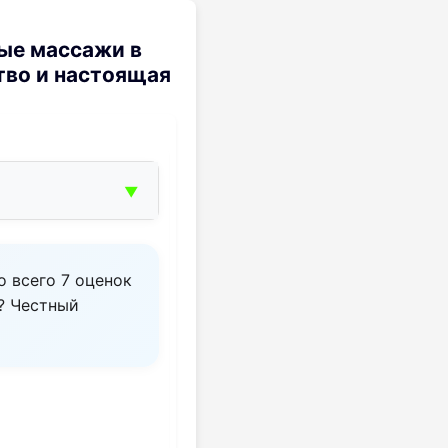
ые массажи в
тво и настоящая
▼
о всего 7 оценок
е? Честный