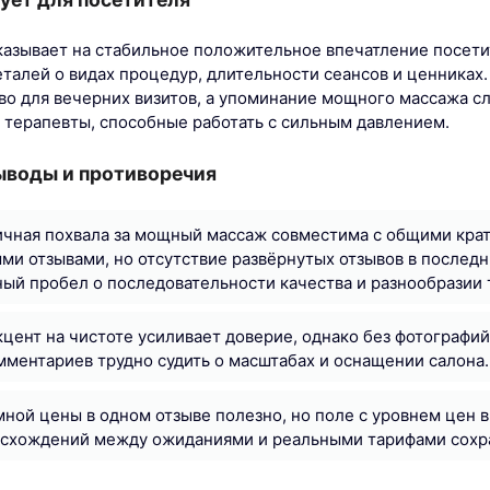
азывает на стабильное положительное впечатление посетит
еталей о видах процедур, длительности сеансов и ценниках
о для вечерних визитов, а упоминание мощного массажа сл
 терапевты, способные работать с сильным давлением.
ыводы и противоречия
ичная похвала за мощный массаж совместима с общими кра
и отзывами, но отсутствие развёрнутых отзывов в последн
й пробел о последовательности качества и разнообразии 
цент на чистоте усиливает доверие, однако без фотографи
ментариев трудно судить о масштабах и оснащении салона.
мной цены в одном отзыве полезно, но поле с уровнем цен в
расхождений между ожиданиями и реальными тарифами сохр