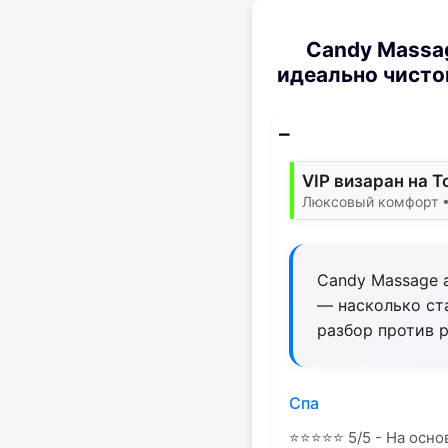
Candy Massa
идеально чисто
VIP визаран на T
Люксовый комфорт •
Candy Massage a
— насколько ст
разбор против 
Спа
⭐
⭐
⭐
⭐
⭐
5/5 - На осно