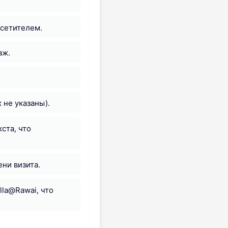
осетителем.
аж.
 не указаны).
ста, что
ени визита.
lla@Rawai, что