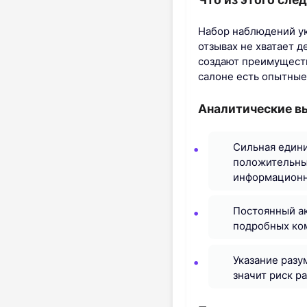
Набор наблюдений ук
отзывах не хватает д
создают преимуществ
салоне есть опытные
Аналитические в
Сильная един
положительным
информационны
Постоянный ак
подробных ком
Указание разу
значит риск 