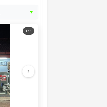
▼
о
1
/
5