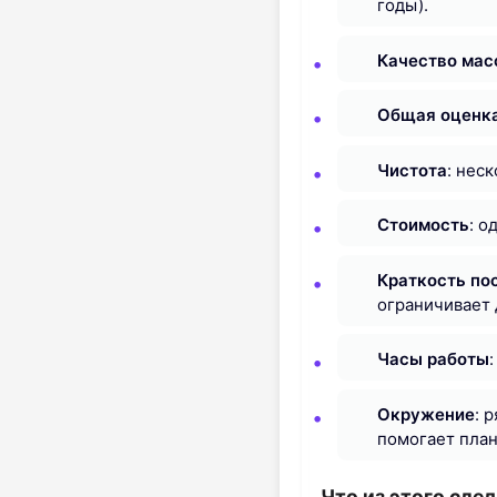
годы).
Качество ма
Общая оценка
Чистота
: нес
Стоимость
: о
Краткость по
ограничивает 
Часы работы
Окружение
: 
помогает пла
Что из этого сле