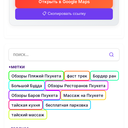
Открыть в Google Maps
📋 Скопировать ссылку
•метки
Обзоры Пляжей Пхукета
фаст трек
Бордер ран
Большой Будда
Обзоры Ресторанов Пхукета
Обзоры Баров Пхукета
Массаж на Пхукете
тайская кухня
бесплатная парковка
тайский массаж