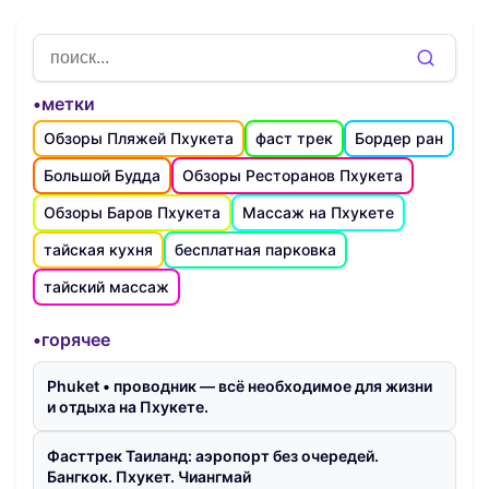
•метки
Обзоры Пляжей Пхукета
фаст трек
Бордер ран
Большой Будда
Обзоры Ресторанов Пхукета
Обзоры Баров Пхукета
Массаж на Пхукете
тайская кухня
бесплатная парковка
тайский массаж
•горячее
Phuket • проводник — всё необходимое для жизни
и отдыха на Пхукете.
Фасттрек Таиланд: аэропорт без очередей.
Бангкок. Пхукет. Чиангмай