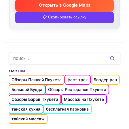
Открыть в Google Maps
📋 Скопировать ссылку
•метки
Обзоры Пляжей Пхукета
фаст трек
Бордер ран
Большой Будда
Обзоры Ресторанов Пхукета
Обзоры Баров Пхукета
Массаж на Пхукете
тайская кухня
бесплатная парковка
тайский массаж