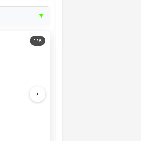
▼
1
/
5