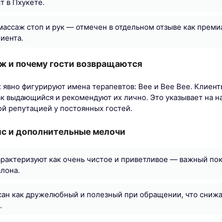
т в Пхукете.
ассаж стоп и рук — отмечен в отдельном отзыве как преми
иента.
ж и почему гости возвращаются
х явно фигурируют имена терапевтов: Bee и Bee Bee. Клиен
ак выдающийся и рекомендуют их лично. Это указывает на н
ой репутацией у постоянных гостей.
ис и дополнительные мелочи
актеризуют как очень чистое и приветливое — важный пок
лона.
ан как дружелюбный и полезный при обращении, что снижа
.