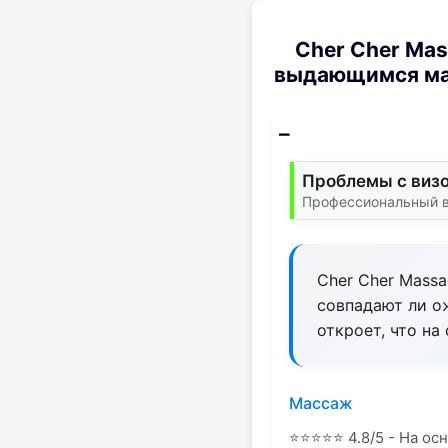
Cher Cher Ma
выдающимся мас
Проблемы с визо
Профессиональный ви
Cher Cher Massa
совпадают ли о
откроет, что на
Массаж
⭐
⭐
⭐
⭐
⭐
4.8/5 - На ос