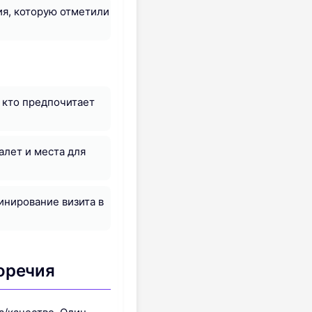
ия, которую отметили
, кто предпочитает
алет и места для
инирование визита в
воречия