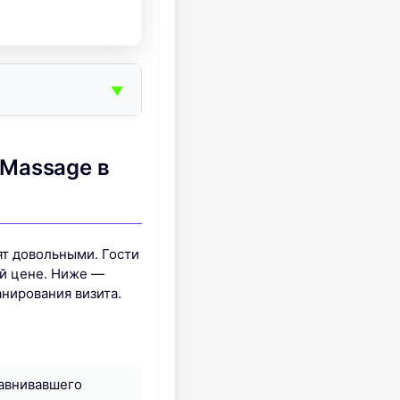
▼
 Massage в
ят довольными. Гости
ой цене. Ниже —
нирования визита.
равнивавшего