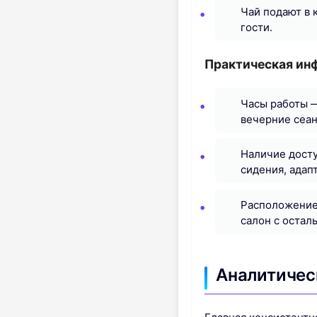
Чай подают в 
гости.
Практическая ин
Часы работы —
вечерние сеан
Наличие досту
сидения, адап
Расположение 
салон с остал
Аналитичес