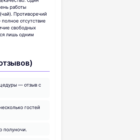
а/качество. Один
вень работы
(чай). Противоречий
 полное отсутствие
личие свободных
тся лишь одним
отзывов)
оцедуры — отзыв с
 несколько гостей
о полуночи.