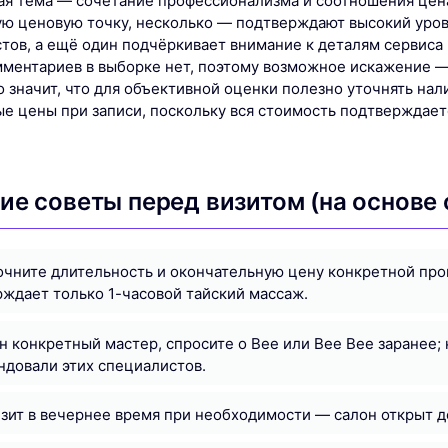
ая тема — сочетание профессионализма и соотношения цен
ую ценовую точку, несколько — подтверждают высокий уро
тов, а ещё один подчёркивает внимание к деталям сервиса 
мментариев в выборке нет, поэтому возможное искажение —
о значит, что для объективной оценки полезно уточнять на
ые цены при записи, поскольку вся стоимость подтверждае
ие советы перед визитом (на основе 
очните длительность и окончательную цену конкретной пр
ждает только 1-часовой тайский массаж.
н конкретный мастер, спросите о Bee или Bee Bee заранее;
довали этих специалистов.
зит в вечернее время при необходимости — салон открыт д