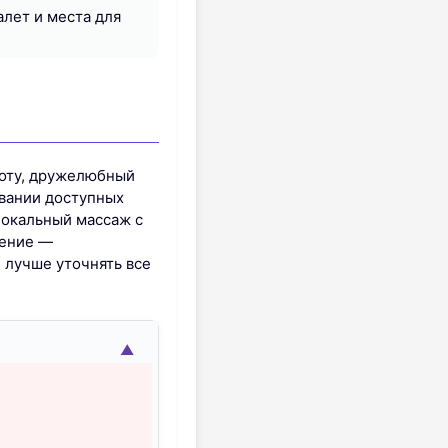
алет и места для
тоту, дружелюбный
овании доступных
локальный массаж с
чение —
 лучше уточнять все
▲