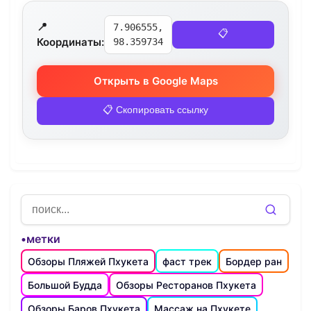
📍
7.906555,
📋
Координаты:
98.359734
Открыть в Google Maps
📋 Скопировать ссылку
•метки
Обзоры Пляжей Пхукета
фаст трек
Бордер ран
Большой Будда
Обзоры Ресторанов Пхукета
Обзоры Баров Пхукета
Массаж на Пхукете