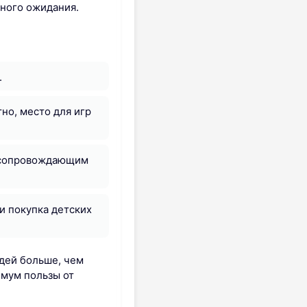
жного ожидания.
.
но, место для игр
с сопровождающим
и покупка детских
юдей больше, чем
имум пользы от