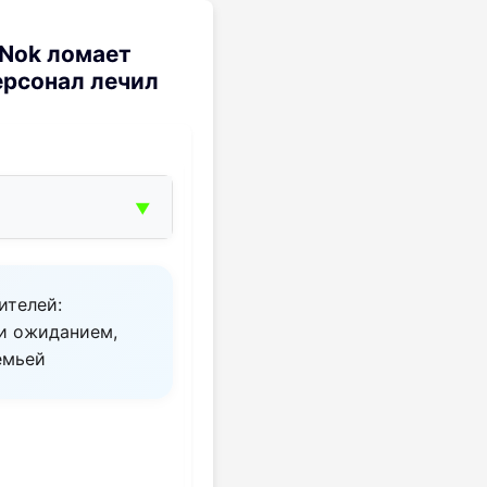
 Nok ломает
ерсонал лечил
▼
ителей:
 и ожиданием,
емьей