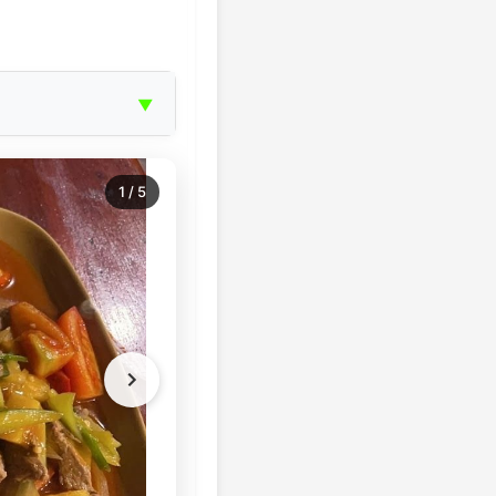
▼
1
/
5