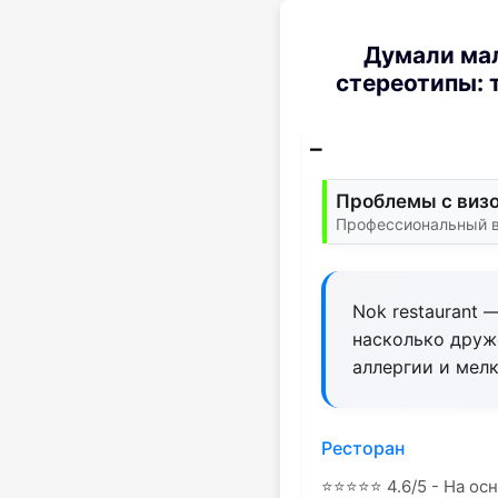
Думали мал
стереотипы: 
Проблемы с визо
Профессиональный ви
Nok restaurant 
насколько друж
аллергии и мел
Ресторан
⭐
⭐
⭐
⭐
⭐
4.6/5 - На ос