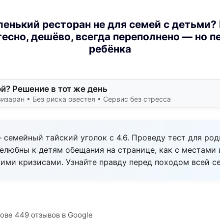
енький ресторан не для семей с детьми?
тесно, дешёво, всегда переполнено — но п
ребёнка
й? Решение в тот же день
заран • Без риска овестея • Сервис без стресса
— семейный тайский уголок с 4.6. Проведу тест для род
елюбны к детям обещания на странице, как с местами
кими кризисами. Узнайте правду перед походом всей с
нове 449 отзывов в Google