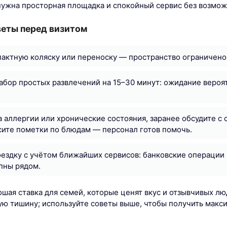
нужна просторная площадка и спокойный сервис без возмо
веты перед визитом
актную коляску или переноску — пространство ограничено
абор простых развлечений на 15–30 минут: ожидание вероят
а аллергии или хронические состояния, заранее обсудите 
ите пометки по блюдам — персонал готов помочь.
ездку с учётом ближайших сервисов: банковские операции 
пны рядом.
ошая ставка для семей, которые ценят вкус и отзывчивых л
ую тишину; используйте советы выше, чтобы получить макс