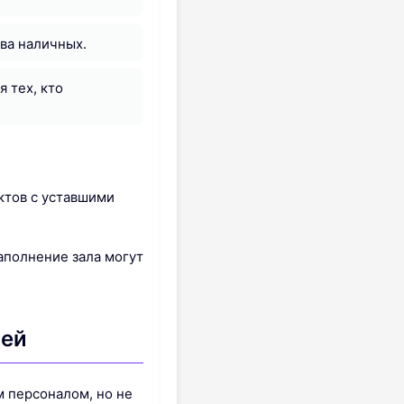
ва наличных.
 тех, кто
ктов с уставшими
аполнение зала могут
лей
м персоналом, но не