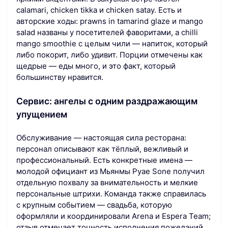
calamari, chicken tikka и chicken satay. Есть и
авторские ходы: prawns in tamarind glaze и mango
salad названы у посетителей фаворитами, а chilli
mango smoothie с целым чили — напиток, который
либо покорит, либо удивит. Порции отмечены как
щедрые — еды много, и это факт, который
большинству нравится.
Сервис: ангелы с одним раздражающим
упущением
Обслуживание — настоящая сила ресторана:
персонал описывают как тёплый, вежливый и
профессиональный. Есть конкретные имена —
молодой официант из Мьянмы Pyae Sone получил
отдельную похвалу за внимательность и мелкие
персональные штрихи. Команда также справилась
с крупным событием — свадьба, которую
оформляли и координировали Arena и Espera Team;
отзыв отмечает точность исполнения пожеланий.