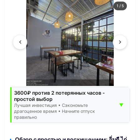
1
/
5
3600₽ против 2 потерянных часов -
простой выбор
▼
Лучшая инвестиция • Сэкономьте
драгоценное время • Начните отпуск
правильно
Обзор с яростью и восхищением: อิ่มดี ไก่