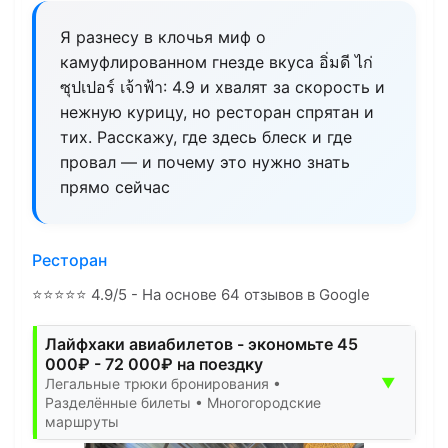
Я разнесу в клочья миф о
камуфлированном гнезде вкуса อิ่มดี ไก่
ซุปเปอร์ เจ้าฟ้า: 4.9 и хвалят за скорость и
нежную курицу, но ресторан спрятан и
тих. Расскажу, где здесь блеск и где
провал — и почему это нужно знать
прямо сейчас
Ресторан
⭐
⭐
⭐
⭐
⭐
4.9/5 - На основе 64 отзывов в Google
Лайфхаки авиабилетов - экономьте 45
000₽ - 72 000₽ на поездку
▼
Легальные трюки бронирования •
Разделённые билеты • Многогородские
маршруты