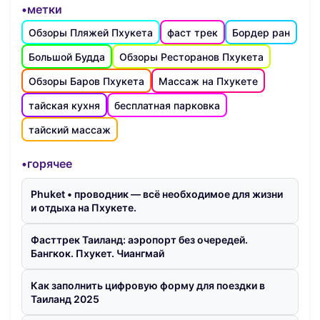
•метки
Обзоры Пляжей Пхукета
фаст трек
Бордер ран
Большой Будда
Обзоры Ресторанов Пхукета
Обзоры Баров Пхукета
Массаж на Пхукете
тайская кухня
бесплатная парковка
тайский массаж
•горячее
Phuket • проводник — всё необходимое для жизни
и отдыха на Пхукете.
Фасттрек Таиланд: аэропорт без очередей.
Бангкок. Пхукет. Чиангмай
Как заполнить цифровую форму для поездки в
Таиланд 2025