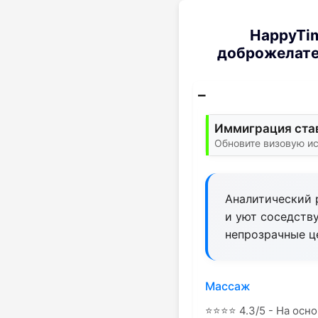
HappyTim
доброжелател
Иммиграция став
Обновите визовую и
Аналитический р
и уют соседств
непрозрачные ц
Массаж
⭐
⭐
⭐
⭐
4.3/5 - На осно