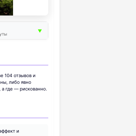
▼
нуты
е 104 отзывов и
ны, либо явно
 а где — рискованно.
эффект и