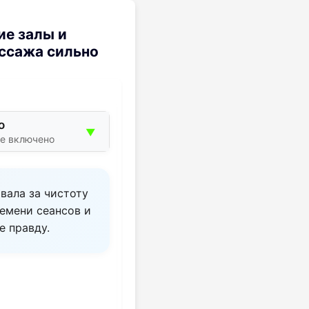
ие залы и
ассажа сильно
о
▼
ие включено
вала за чистоту
ремени сеансов и
е правду.