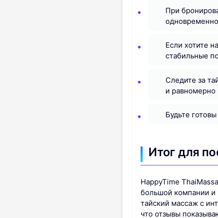
При бронирова
одновременно 
Если хотите н
стабильные п
Следите за та
и равномерно 
Будьте готовы
Итог для по
HappyTime ThaiMassa
большой компании и 
тайский массаж с ин
что отзывы показыва