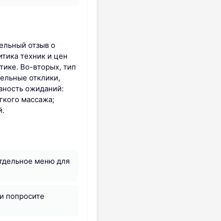
ельный отзыв о
итика техник и цен
тике. Во-вторых, тип
ельные отклики,
ивность ожиданий:
гкого массажа;
й.
отдельное меню для
 и попросите