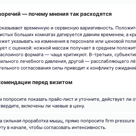
воречий — почему мнения так расходятся
оказывают временную и сервисную вариативность. Положит
чистых больших комнатах датируется давним временем, а кр
ожет указывать на изменения в персонале или ценовой поли
ет с оценкой: ножной массаж получает в среднем положит
 маслоиного формата — чаще критикуют. В-третьих, субъект
сильного лечебного давления, другой — расслабляющего лё
тельного согласования силы приводит к конфликту ожидани
комендации перед визитом
 попросите показать прайс‑лист и уточните, действует ли 
твердите, включены ли чаевые в цену.
а сильная проработка мышц, прямо попросите firm pressure
ту в начале, чтобы согласовать интенсивность.