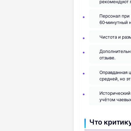
рекомендуют п
Персонал при 
60‑минутный н
Чистота и раз
Дополнительны
отзыве.
Оправданная ц
средней, но э
Исторический 
учётом чаевых
Что критик