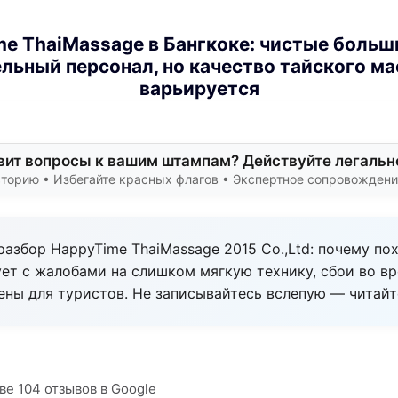
e ThaiMassage в Бангкоке: чистые больш
ьный персонал, но качество тайского м
варьируется
ит вопросы к вашим штампам? Действуйте легальн
сторию • Избегайте красных флагов • Экспертное сопровожден
азбор HappyTime ThaiMassage 2015 Co.,Ltd: почему пох
ует с жалобами на слишком мягкую технику, сбои во в
ены для туристов. Не записывайтесь вслепую — читайт
ве 104 отзывов в Google