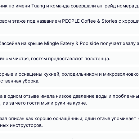
ник по имени Tuang и команда совершали апгрейд номера дл
рвом этаже под названием PEOPLE Coffee & Stories с хорош
ассейна на крыше Mingle Eatery & Poolside получает хвалу з
йном чистая; гостям предоставляют полотенца.
рные и оснащены кухней, холодильником и микроволновкой
ественная уборка.
а в одном отзыве имела низкое давление воды и проблемны
 из‑за чего гости мыли руки на кухне.
ал описан как хорошо оснащённый; один отзыв упоминает 
ьных инструкторов.