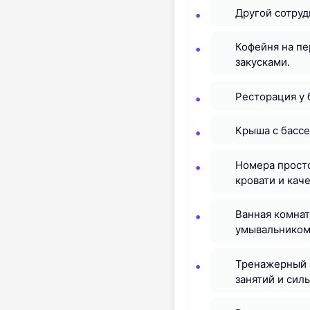
Другой сотруд
Кофейня на пе
закусками.
Ресторация у б
Крыша с бассе
Номера просто
кровати и кач
Ванная комнат
умывальником,
Тренажерный з
занятий и сил