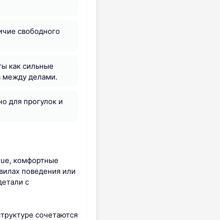
ичие свободного
ты как сильные
в между делами.
но для прогулок и
nue, комфортные
авилах поведения или
детали с
структуре сочетаются