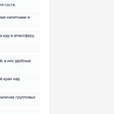
я гостя.
ими напитками и
а еду и атмосферу.
; в них удобные
й кран над
наличие групповых