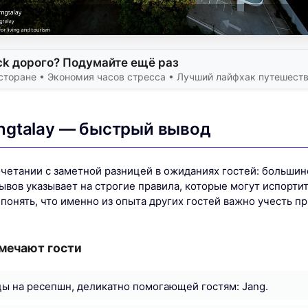
ck дорого? Подумайте ещё раз
сторане • Экономия часов стресса • Лучший лайфхак путешест
gtalay — быстрый вывод
очетании с заметной разницей в ожиданиях гостей: большин
зывов указывает на строгие правила, которые могут испорти
 понять, что именно из опыта других гостей важно учесть п
мечают гости
ы на ресепшн, деликатно помогающей гостям: Jang.