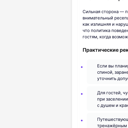
Сильная сторона — пе
внимательный ресепш
как излишняя и нару
что политика поведе
гостям, когда возм
Практические ре
Если вы плани
спиной, заран
уточнить допу
Для гостей, ч
при заселении
с душем и кра
Путешествующи
тренажёрным з