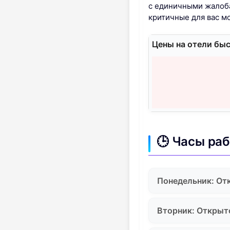
с единичными жалоба
критичные для вас м
Цены на отели быс
🕒 Часы ра
Понедельник: От
Вторник: Открыт