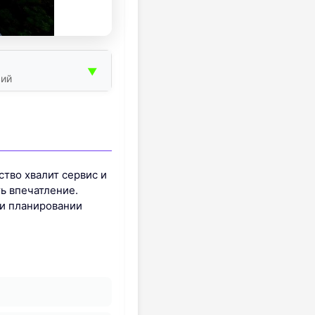
▼
вий
ство хвалит сервис и
ть впечатление.
ри планировании