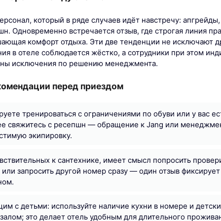
рсонал, который в ряде случаев идёт навстречу: апгрейды,
н. Одновременно встречается отзыв, где строгая линия пр
шающая комфорт отдыха. Эти две тенденции не исключают др
ния в отеле соблюдается жёстко, а сотрудники при этом ин
ожны исключения по решению менеджмента.
комендации перед приездом
руете тренироваться с ограничениями по обуви или у вас е
ее свяжитесь с ресепшн — обращение к Jang или менеджм
стимую экипировку.
увствительных к сантехнике, имеет смысл попросить провер
 или запросить другой номер сразу — один отзыв фиксируе
ном.
м с детьми: используйте наличие кухни в номере и детски
алом; это делает отель удобным для длительного прожива