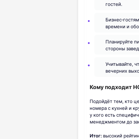
гостей.
Бизнес‑гостям
времени и обо
Планируйте пи
стороны заве
Учитывайте, ч
вечерних вых
Кому подходит H
Подойдёт тем, кто ц
номера с кухней и к
у кого есть специфи
менеджментом до за
Итог:
высокий рейтин