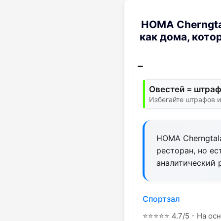
HOMA Cherngta
как дома, кото
Овестей = штраф
Избегайте штрафов и
HOMA Cherngtala
ресторан, но ес
аналитический 
Спортзал
⭐
⭐
⭐
⭐
⭐
4.7/5 - На ос