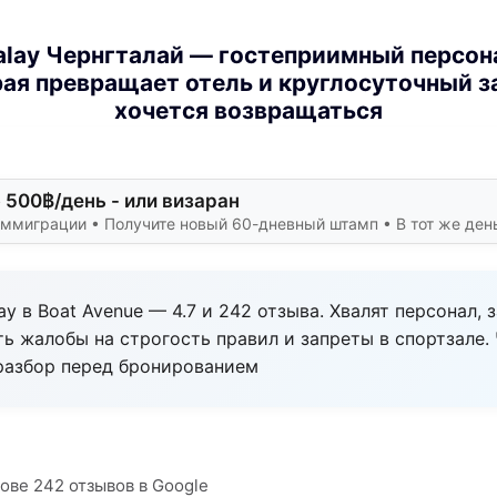
lay Чернгталай — гостеприимный персон
рая превращает отель и круглосуточный за
хочется возвращаться
 500฿/день - или визаран
ммиграции • Получите новый 60-дневный штамп • В тот же ден
y в Boat Avenue — 4.7 и 242 отзыва. Хвалят персонал,
ть жалобы на строгость правил и запреты в спортзале.
разбор перед бронированием
нове 242 отзывов в Google