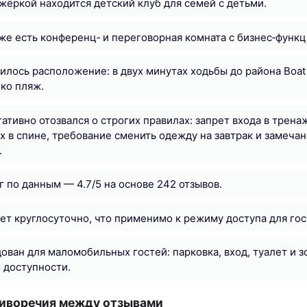
жёркой находится детский клуб для семей с детьми.
же есть конференц‑ и переговорная комната с бизнес‑функц
илось расположение: в двух минутах ходьбы до района Boat
еко пляж.
гативно отозвался о строгих правилах: запрет входа в трен
х в спине, требование сменить одежду на завтрак и замечан
.
 по данным — 4.7/5 на основе 242 отзывов.
ет круглосуточно, что применимо к режиму доступа для гос
ован для маломобильных гостей: парковка, вход, туалет и з
 доступности.
тиворечия между отзывами