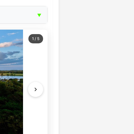
▼
1
/
5