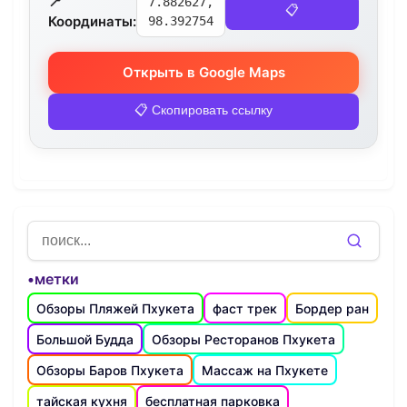
📍
7.882627,
📋
Координаты:
98.392754
Открыть в Google Maps
📋 Скопировать ссылку
•метки
Обзоры Пляжей Пхукета
фаст трек
Бордер ран
Большой Будда
Обзоры Ресторанов Пхукета
Обзоры Баров Пхукета
Массаж на Пхукете
тайская кухня
бесплатная парковка