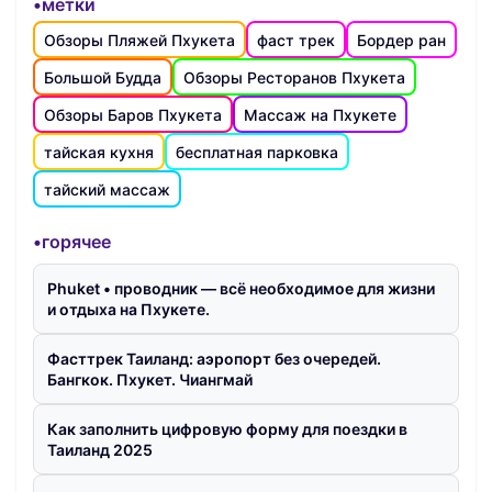
•метки
Обзоры Пляжей Пхукета
фаст трек
Бордер ран
Большой Будда
Обзоры Ресторанов Пхукета
Обзоры Баров Пхукета
Массаж на Пхукете
тайская кухня
бесплатная парковка
тайский массаж
•горячее
Phuket • проводник — всё необходимое для жизни
и отдыха на Пхукете.
Фасттрек Таиланд: аэропорт без очередей.
Бангкок. Пхукет. Чиангмай
Как заполнить цифровую форму для поездки в
Таиланд 2025