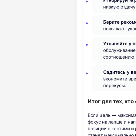
Игнорируйте 
низкую отдачу
Берите реком
повышают удов
Уточняйте у 
обслуживание
соотношению 
Садитесь у ве
экономите вр
перекусы.
Итог для тех, кт
Если цель — максима
фокус на лапше и на
позиции с костями и
станет максимально