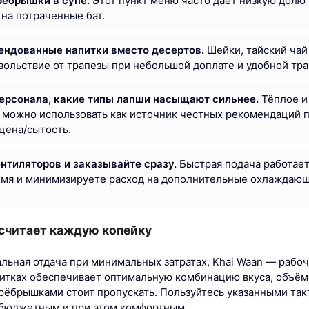
рёбрышки в супе.
Этот пункт меню часто даёт низкую долю
 на потраченные бат.
ендованные напитки вместо десертов.
Шейки, тайский чай
ольствие от трапезы при небольшой доплате и удобной тра
персонала, какие типы лапши насыщают сильнее.
Тёплое и
 можно использовать как источник честных рекомендаций 
цена/сытость.
нтиляторов и заказывайте сразу.
Быстрая подача работает 
емя и минимизируете расход на дополнительные охлаждающ
о считает каждую копейку
льная отдача при минимальных затратах, Khai Waan — рабоч
питках обеспечивает оптимальную комбинацию вкуса, объёма
 рёбрышками стоит пропускать. Пользуйтесь указанными такт
 бюджетным и при этом комфортным.