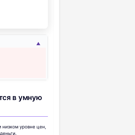
▲
тся в умную
и низком уровне цен,
деньги.