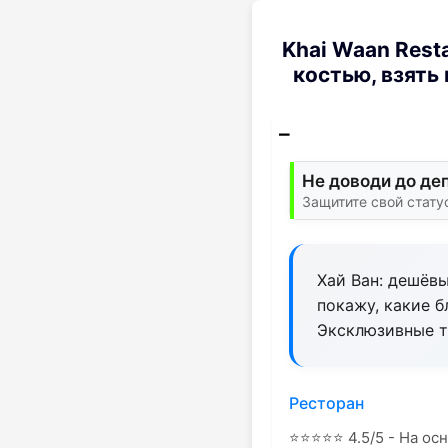
Khai Waan Rest
костью, взять
Не доводи до де
Защитите свой стат
Хай Ван: дешёвы
покажу, какие б
Эксклюзивные т
Ресторан
⭐
⭐
⭐
⭐
⭐
4.5/5 - На ос