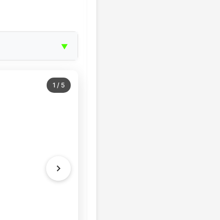
▼
1
/
5