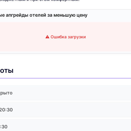
ые апгрейды отелей за меньшую цену
⚠️ Ошибка загрузки
боты
крыто
 20:30
0:30