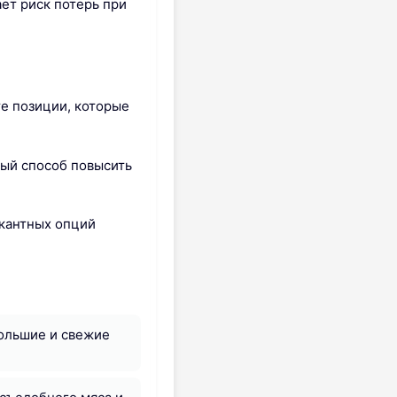
ет риск потерь при
те позиции, которые
вый способ повысить
икантных опций
большие и свежие