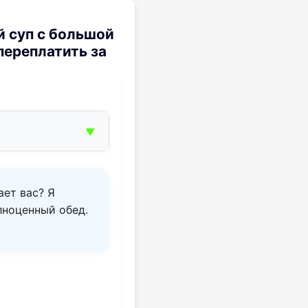
й суп с большой
переплатить за
▼
ает вас? Я
олноценный обед.