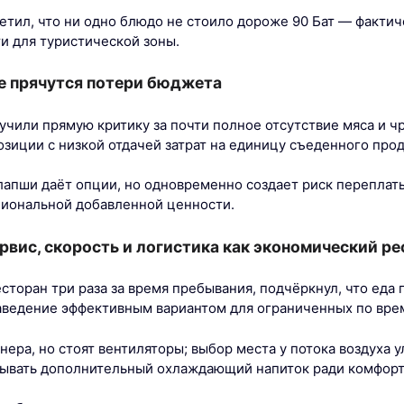
етил, что ни одно блюдо не стоило дороже 90 Бат — фактич
и для туристической зоны.
е прячутся потери бюджета
учили прямую критику за почти полное отсутствие мяса и ч
озиции с низкой отдачей затрат на единицу съеденного прод
лапши даёт опции, но одновременно создает риск переплаты
иональной добавленной ценности.
рвис, скорость и логистика как экономический ре
сторан три раза за время пребывания, подчёркнул, что еда 
заведение эффективным вариантом для ограниченных по вре
ера, но стоят вентиляторы; выбор места у потока воздуха 
зывать дополнительный охлаждающий напиток ради комфорт