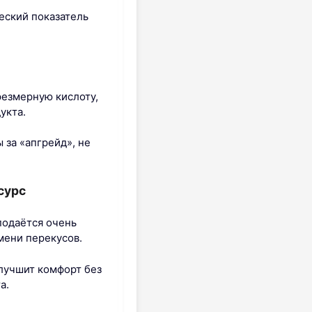
еский показатель
резмерную кислоту,
укта.
 за «апгрейд», не
сурс
подаётся очень
мени перекусов.
улучшит комфорт без
а.