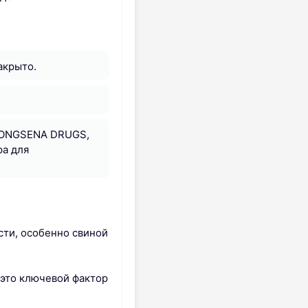
акрыто.
а TONGSENA DRUGS,
ра для
ти, особенно свиной
это ключевой фактор