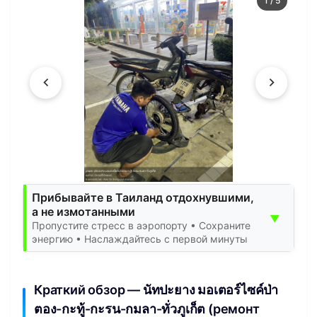
1
/
5
Прибывайте в Таиланд отдохнувшими,
а не измотанными
▼
Пропустите стресс в аэропорту • Сохраните
энергию • Наслаждайтесь с первой минуты
Краткий обзор — นัทปะยาง มอเตอร์ไซค์ป่า
ตอง-กะทู้-กะรน-กมลา-ทั่วภูเก็ต (ремонт