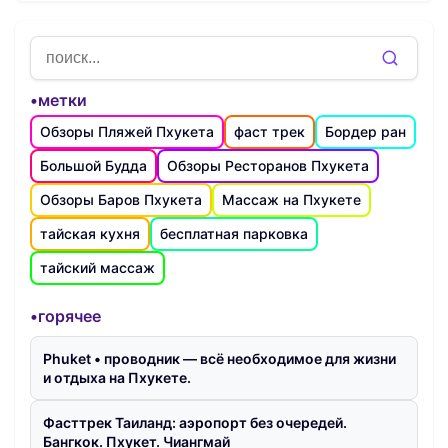
•метки
Обзоры Пляжей Пхукета
фаст трек
Бордер ран
Большой Будда
Обзоры Ресторанов Пхукета
Обзоры Баров Пхукета
Массаж на Пхукете
тайская кухня
бесплатная парковка
тайский массаж
•горячее
Phuket • проводник — всё необходимое для жизни
и отдыха на Пхукете.
Фасттрек Таиланд: аэропорт без очередей.
Бангкок. Пхукет. Чиангмай