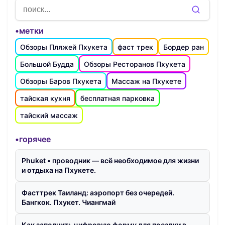
•метки
Обзоры Пляжей Пхукета
фаст трек
Бордер ран
Большой Будда
Обзоры Ресторанов Пхукета
Обзоры Баров Пхукета
Массаж на Пхукете
тайская кухня
бесплатная парковка
тайский массаж
•горячее
Phuket • проводник — всё необходимое для жизни
и отдыха на Пхукете.
Фасттрек Таиланд: аэропорт без очередей.
Бангкок. Пхукет. Чиангмай
Как заполнить цифровую форму для поездки в