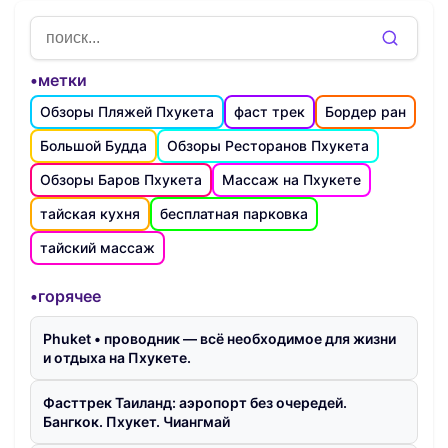
•метки
Обзоры Пляжей Пхукета
фаст трек
Бордер ран
Большой Будда
Обзоры Ресторанов Пхукета
Обзоры Баров Пхукета
Массаж на Пхукете
тайская кухня
бесплатная парковка
тайский массаж
•горячее
Phuket • проводник — всё необходимое для жизни
и отдыха на Пхукете.
Фасттрек Таиланд: аэропорт без очередей.
Бангкок. Пхукет. Чиангмай