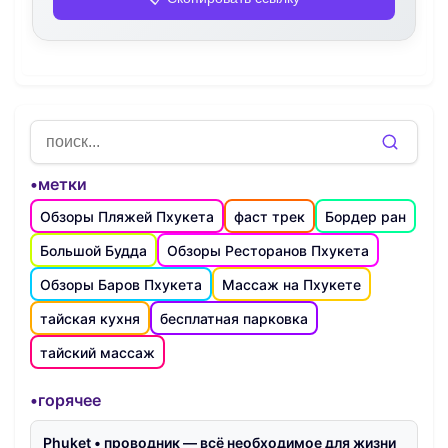
•метки
Обзоры Пляжей Пхукета
фаст трек
Бордер ран
Большой Будда
Обзоры Ресторанов Пхукета
Обзоры Баров Пхукета
Массаж на Пхукете
тайская кухня
бесплатная парковка
тайский массаж
•горячее
Phuket • проводник — всё необходимое для жизни