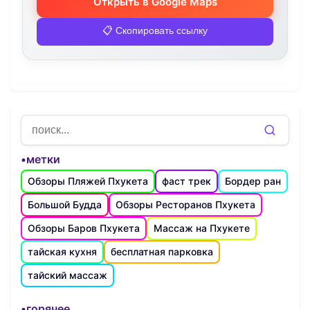
Открыть в Google Maps
📋 Скопировать ссылку
•метки
Обзоры Пляжей Пхукета
фаст трек
Бордер ран
Большой Будда
Обзоры Ресторанов Пхукета
Обзоры Баров Пхукета
Массаж на Пхукете
тайская кухня
бесплатная парковка
тайский массаж
•горячее