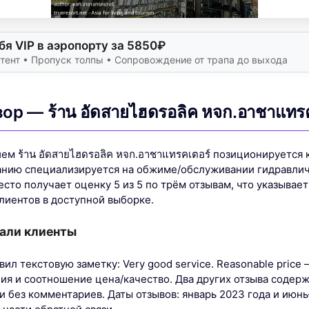
бя VIP в аэропорту за 5850₽
тент • Пропуск толпы • Сопровождение от трапа до выхода
ор — ร้าน อัดสายไฮดรอลิค หจก.อาชาแทรค
ем ร้าน อัดสายไฮดรอลิค หจก.อาชาแทรคเตอร์ позиционируется 
азванию специализируется на обжиме/обслуживании гидравли
сто получает оценку 5 из 5 по трём отзывам, что указывае
лиентов в доступной выборке.
сали клиенты
вил текстовую заметку: Very good service. Reasonable price
ия и соотношение цена/качество. Два других отзыва содерж
 без комментариев. Даты отзывов: январь 2023 года и июнь