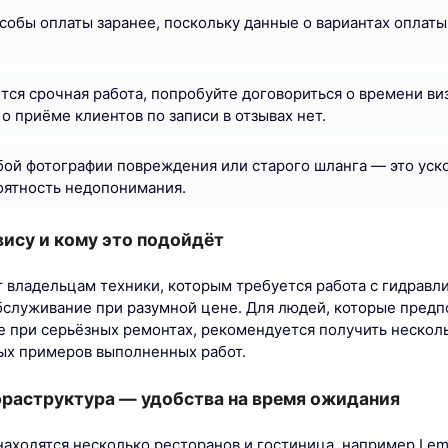
собы оплаты заранее, поскольку данные о вариантах оплаты
тся срочная работа, попробуйте договориться о времени виз
о приёме клиентов по записи в отзывах нет.
бой фотографии повреждения или старого шланга — это уск
оятность недопонимания.
ису и кому это подойдёт
 владельцам техники, которым требуется работа с гидравл
бслуживание при разумной цене. Для людей, которые пред
е при серьёзных ремонтах, рекомендуется получить нескольк
ых примеров выполненных работ.
аструктура — удобства на время ожидания
находятся несколько ресторанов и гостиница, например Lem