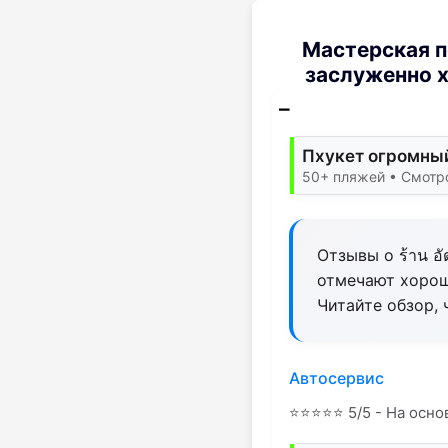
Мастерская п
заслуженно х
Пхукет огромный
50+ пляжей • Смотр
Отзывы о ร้าน อ
отмечают хорош
Читайте обзор, 
Автосервис
⭐
⭐
⭐
⭐
⭐
5/5 - На осно