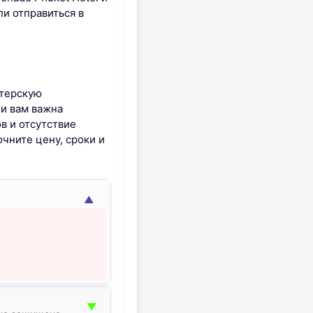
ли отправиться в
стерскую
и вам важна
в и отсутствие
чните цену, сроки и
▲
▼