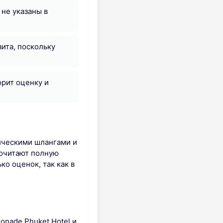
 не указаны в
ита, поскольку
орит оценку и
ическими шлангами и
почитают полную
о оценок, так как в
onade Phuket Hotel и