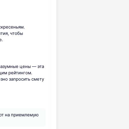
оскресеньям.
ытия, чтобы
е.
разумные цены — эта
щим рейтингом.
езно запросить смету
ют на приемлемую