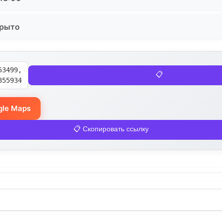
крыто
53499,
📋
355934
gle Maps
📋 Скопировать ссылку