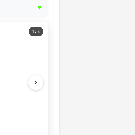
▼
1
/
3