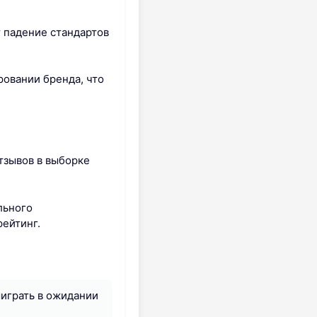
т падение стандартов
ровании бренда, что
тзывов в выборке
льного
рейтинг.
ыиграть в ожидании