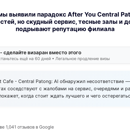
ы выявили парадокс After You Central Pa
стей, но скудный сервис, тесные залы и д
подрывают репутацию филиала
- сделайте визаран вместо этого
таньтесь ещё на 60 дней • Легальное продление визы
rt Cafe - Central Patong: AI обнаружил несоответствие
тах соседствуют с жалобами на сервис, очередями и р
покажет, когда стоит ждать лучшего и чего остерегать
ве 1,041 отзывов в Google