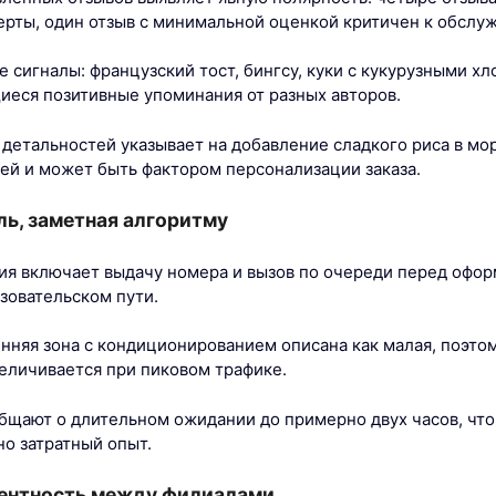
ерты, один отзыв с минимальной оценкой критичен к обслу
 сигналы: французский тост, бингсу, куки с кукурузными х
еся позитивные упоминания от разных авторов.
 детальностей указывает на добавление сладкого риса в мо
тей и может быть фактором персонализации заказа.
ь, заметная алгоритму
я включает выдачу номера и вызов по очереди перед оформ
зовательском пути.
нняя зона с кондиционированием описана как малая, поэто
еличивается при пиковом трафике.
бщают о длительном ожидании до примерно двух часов, чт
о затратный опыт.
тентность между филиалами