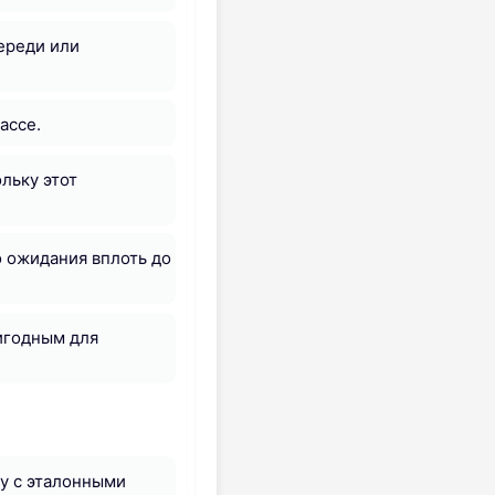
ереди или
ассе.
льку этот
 ожидания вплоть до
игодным для
у с эталонными