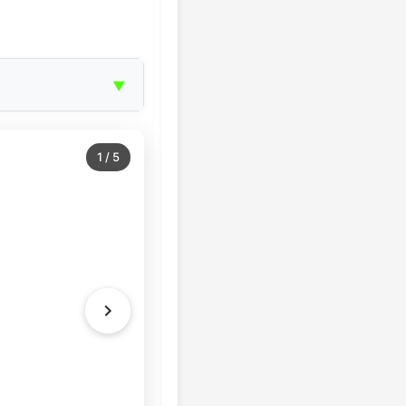
▼
1
/
5