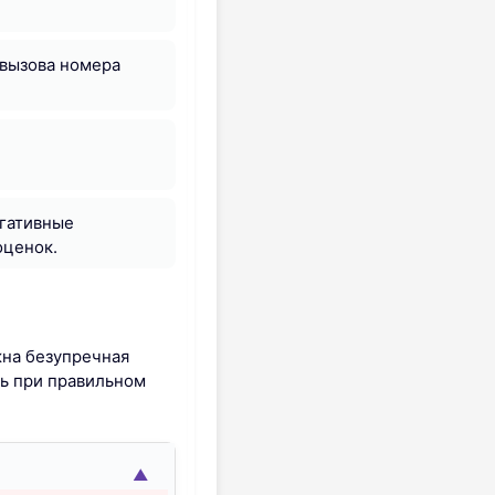
 вызова номера
егативные
оценок.
жна безупречная
ть при правильном
▲