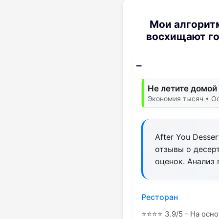
Мои алгоритм
восхищают го
Не летите домой 
Экономия тысяч • Ос
After You Desse
отзывы о десер
оценок. Анализ 
Ресторан
⭐
⭐
⭐
⭐
3.9/5 - На осно