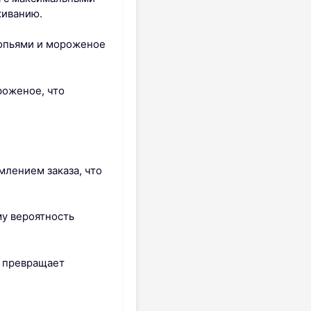
живанию.
лопьями и мороженое
роженое, что
лением заказа, что
му вероятность
о превращает