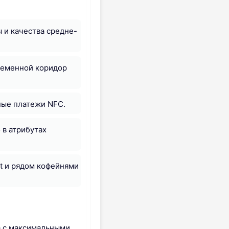
 и качества средне-
временной коридор
ные платежи NFC.
 в атрибутах
et и рядом кофейнями
а с максимальными