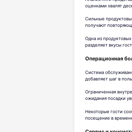
оценками хвалят дес
Сильные продуктовые
получают повторяющи
Одна из продуктовых
разделяет вкусы гос
Операционная бол
Система обслуживани
добавляет шаг в поль
Ограниченная внутре
ожидания посадки ув
Некоторые гости соо
посещение в временн
Сервис и консис